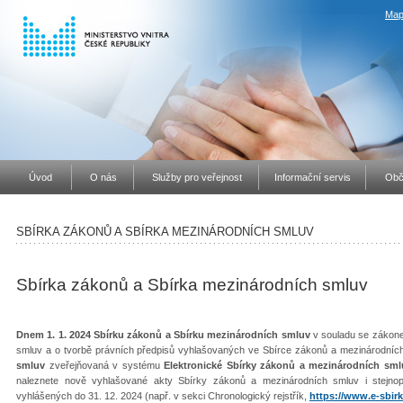
Map
Úvod
O nás
Služby pro veřejnost
Informační servis
Obč
SBÍRKA ZÁKONŮ A SBÍRKA MEZINÁRODNÍCH SMLUV
Sbírka zákonů a Sbírka mezinárodních smluv
Dnem 1. 1. 2024 Sbírku zákonů a Sbírku mezinárodních smluv
v souladu se zákone
smluv a o tvorbě právních předpisů vyhlašovaných ve Sbírce zákonů a mezinárodníc
smluv
zveřejňovaná v systému
Elektronické Sbírky zákonů a mezinárodních sml
naleznete nově vyhlašované akty Sbírky zákonů a mezinárodních smluv i stejno
vyhlášených do 31. 12. 2024 (např. v sekci Chronologický rejstřík,
https://www.e-sbirk