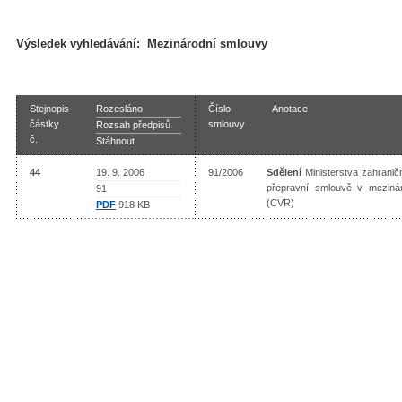
Výsledek vyhledávání:
Mezinárodní smlouvy
Stejnopis
Rozesláno
Číslo
Anotace
částky
smlouvy
Rozsah předpisů
č.
Stáhnout
44
19. 9. 2006
91/2006
Sdělení
Ministerstva zahranič
přepravní smlouvě v mezináro
91
(CVR)
PDF
918 KB