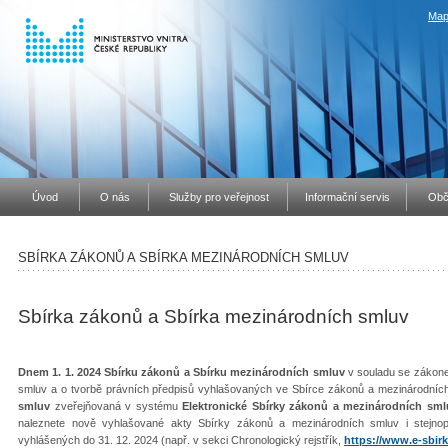
Map
Úvod
O nás
Služby pro veřejnost
Informační servis
Obč
SBÍRKA ZÁKONŮ A SBÍRKA MEZINÁRODNÍCH SMLUV
Sbírka zákonů a Sbírka mezinárodních smluv
Dnem 1. 1. 2024 Sbírku zákonů a Sbírku mezinárodních smluv
v souladu se zákone
smluv a o tvorbě právních předpisů vyhlašovaných ve Sbírce zákonů a mezinárodníc
smluv
zveřejňovaná v systému
Elektronické Sbírky zákonů a mezinárodních sml
naleznete nově vyhlašované akty Sbírky zákonů a mezinárodních smluv i stejno
vyhlášených do 31. 12. 2024 (např. v sekci Chronologický rejstřík,
https://www.e-sbirk