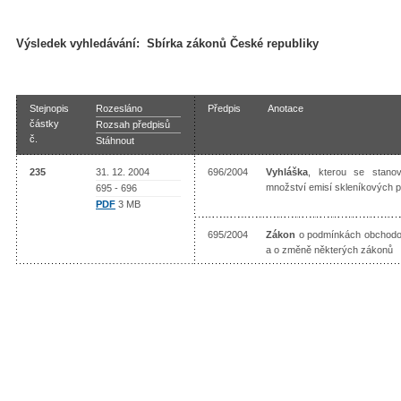
Výsledek vyhledávání:
Sbírka zákonů České republiky
Stejnopis
Rozesláno
Předpis
Anotace
částky
Rozsah předpisů
č.
Stáhnout
235
31. 12. 2004
696/2004
Vyhláška
, kterou se stanov
množství emisí skleníkových 
695 - 696
PDF
3 MB
695/2004
Zákon
o podmínkách obchodov
a o změně některých zákonů