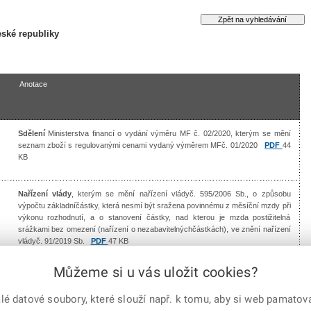
ské republiky
Anotace
Sdělení
Ministerstva financí o vydání výměru MF č. 02/2020, kterým se mění
seznam zboží s regulovanými cenami vydaný výměrem MFč. 01/2020
PDF
44
KB
Nařízení vlády
, kterým se mění nařízení vládyč. 595/2006 Sb., o způsobu
výpočtu základníčástky, která nesmí být sražena povinnému z měsíční mzdy při
výkonu rozhodnutí, a o stanovení částky, nad kterou je mzda postižitelná
srážkami bez omezení (nařízení o nezabavitelnýchčástkách), ve znění nařízení
vládyč. 91/2019 Sb.
PDF
47 KB
Můžeme si u vás uložit cookies?
Nařízení vlády
o zvýšeníčástekživotního minima a existenčního minima
PDF
45 KB
 datové soubory, které slouží např. k tomu, aby si web pamatoval