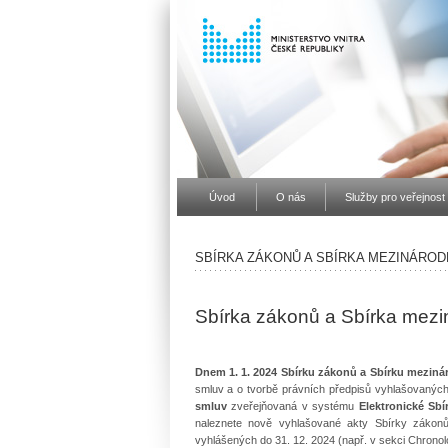
Úvod
O nás
Služby pro veřejnost
SBÍRKA ZÁKONŮ A SBÍRKA MEZINÁROD
Sbírka zákonů a Sbírka mezi
Dnem 1. 1. 2024 Sbírku zákonů a Sbírku meziná
smluv a o tvorbě právních předpisů vyhlašovanýc
smluv
zveřejňovaná v systému
Elektronické Sb
naleznete nově vyhlašované akty Sbírky zákonů
vyhlášených do 31. 12. 2024 (např. v sekci Chronolo