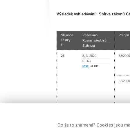
Výsledek vyhledávání:
Sbírka zákonů Če
Stejnopis
Rozesláno
Předpis
částky
Rozsah předpisů
č.
Stáhnout
26
5. 3. 2020
63/2020
61-63
PDF
94 KB
62/2020
61/2020
Co že to znamená? Cookies jsou malé