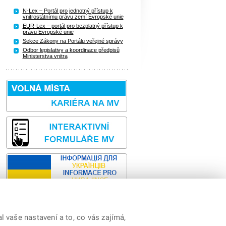
N-Lex – Portál pro jednotný přístup k
vnitrostátnímu právu zemí Evropské unie
EUR-Lex – portál pro bezplatný přístup k
právu Evropské unie
Sekce Zákony na Portálu veřejné správy
Odbor legislativy a koordinace předpisů
Ministerstva vnitra
 vaše nastavení a to, co vás zajímá,