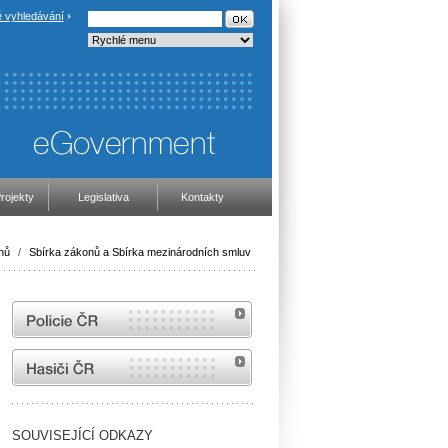
 vyhledávání
rojekty
Legislativa
Kontakty
nů
/
Sbírka zákonů a Sbírka mezinárodních smluv
internetové stránky Policie ČR
internetové stránky Hasiči ČR
SOUVISEJÍCÍ ODKAZY