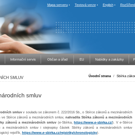
Mapa serveru
Textová verze
English
Rozšířené
Informační servis
Občan a úřad
EU
Nabídky a zakázky
P
Úvodní strana
/
Sbírka záko
NÍCH SMLUV
národních smluv
rodních smluv
v souladu se zákonem č. 222/2016 Sb., o Sbírce zákonů a mezinárodních
h ve Sbírce zákonů a mezinárodních smluv,
nahradila Sbírka zákonů a mezinárodních
írky zákonů a mezinárodních smluv
(e-Sbírka,
https://www.e-sbirka.cz/
). V e-Sbírce
 a mezinárodních smluv i stejnopisy částek Sbírky zákonů a mezinárodních smluv
gický rejstřík,
https://www.e-sbirka.cz/rejstriky/chronologicky
).