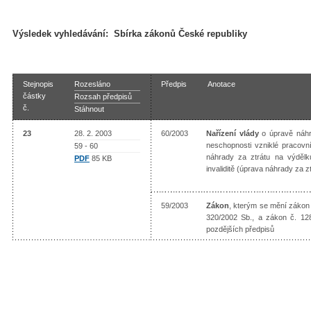
Výsledek vyhledávání:
Sbírka zákonů České republiky
Stejnopis
Rozesláno
Předpis
Anotace
částky
Rozsah předpisů
č.
Stáhnout
23
28. 2. 2003
60/2003
Nařízení vlády
o úpravě náhr
neschopnosti vzniklé pracov
59 - 60
náhrady za ztrátu na výdělk
PDF
85 KB
invaliditě (úprava náhrady za 
59/2003
Zákon
, kterým se mění zákon 
320/2002 Sb., a zákon č. 128
pozdějších předpisů