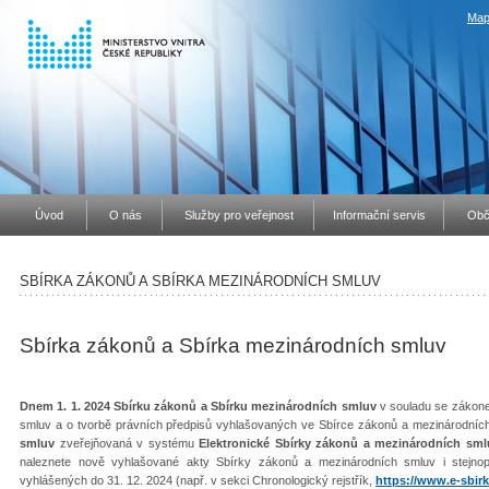
Map
Úvod
O nás
Služby pro veřejnost
Informační servis
Obč
SBÍRKA ZÁKONŮ A SBÍRKA MEZINÁRODNÍCH SMLUV
Sbírka zákonů a Sbírka mezinárodních smluv
Dnem 1. 1. 2024 Sbírku zákonů a Sbírku mezinárodních smluv
v souladu se zákone
smluv a o tvorbě právních předpisů vyhlašovaných ve Sbírce zákonů a mezinárodníc
smluv
zveřejňovaná v systému
Elektronické Sbírky zákonů a mezinárodních sml
naleznete nově vyhlašované akty Sbírky zákonů a mezinárodních smluv i stejno
vyhlášených do 31. 12. 2024 (např. v sekci Chronologický rejstřík,
https://www.e-sbirk