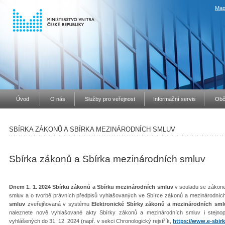
Map
Úvod
O nás
Služby pro veřejnost
Informační servis
Obč
SBÍRKA ZÁKONŮ A SBÍRKA MEZINÁRODNÍCH SMLUV
Sbírka zákonů a Sbírka mezinárodních smluv
Dnem 1. 1. 2024 Sbírku zákonů a Sbírku mezinárodních smluv
v souladu se zákone
smluv a o tvorbě právních předpisů vyhlašovaných ve Sbírce zákonů a mezinárodníc
smluv
zveřejňovaná v systému
Elektronické Sbírky zákonů a mezinárodních sml
naleznete nově vyhlašované akty Sbírky zákonů a mezinárodních smluv i stejno
vyhlášených do 31. 12. 2024 (např. v sekci Chronologický rejstřík,
https://www.e-sbirk