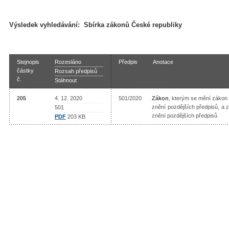
Výsledek vyhledávání:
Sbírka zákonů České republiky
Stejnopis
Rozesláno
Předpis
Anotace
částky
Rozsah předpisů
č.
Stáhnout
205
4. 12. 2020
501/2020
Zákon
, kterým se mění zákon č
znění pozdějších předpisů, a 
501
znění pozdějších předpisů
PDF
203 KB