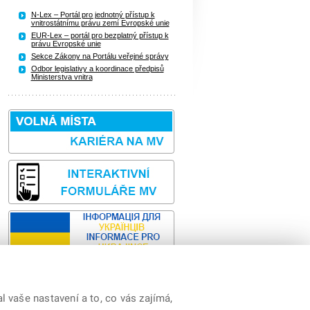
N-Lex – Portál pro jednotný přístup k
vnitrostátnímu právu zemí Evropské unie
EUR-Lex – portál pro bezplatný přístup k
právu Evropské unie
Sekce Zákony na Portálu veřejné správy
Odbor legislativy a koordinace předpisů
Ministerstva vnitra
 vaše nastavení a to, co vás zajímá,