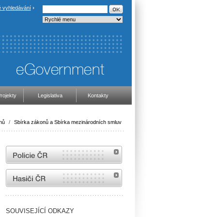
 vyhledávání
rojekty
Legislativa
Kontakty
nů
/
Sbírka zákonů a Sbírka mezinárodních smluv
internetové stránky Policie ČR
internetové stránky Hasiči ČR
SOUVISEJÍCÍ ODKAZY