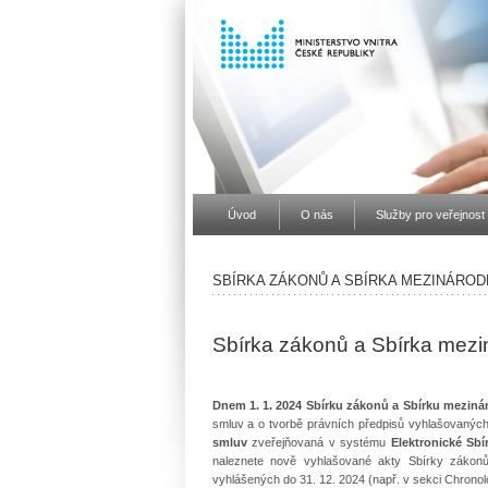
Úvod
O nás
Služby pro veřejnost
SBÍRKA ZÁKONŮ A SBÍRKA MEZINÁROD
Sbírka zákonů a Sbírka mezi
Dnem 1. 1. 2024 Sbírku zákonů a Sbírku meziná
smluv a o tvorbě právních předpisů vyhlašovanýc
smluv
zveřejňovaná v systému
Elektronické Sb
naleznete nově vyhlašované akty Sbírky zákonů
vyhlášených do 31. 12. 2024 (např. v sekci Chronolo