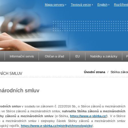
Mapa serveru
Textová verze
English
Rozšířené
Informační servis
Občan a úřad
EU
Nabídky a zakázky
P
Úvodní strana
/
Sbírka záko
NÍCH SMLUV
národních smluv
rodních smluv
v souladu se zákonem č. 222/2016 Sb., o Sbírce zákonů a mezinárodních
h ve Sbírce zákonů a mezinárodních smluv,
nahradila Sbírka zákonů a mezinárodních
írky zákonů a mezinárodních smluv
(e-Sbírka,
https://www.e-sbirka.cz/
). V e-Sbírce
 a mezinárodních smluv i stejnopisy částek Sbírky zákonů a mezinárodních smluv
gický rejstřík,
https://www.e-sbirka.cz/rejstriky/chronologicky
).