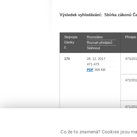
Výsledek vyhledávání:
Sbírka zákonů Če
Stejnopis
Rozesláno
Předpis
částky
Rozsah předpisů
č.
Stáhnout
170
28. 12. 2017
473/201
471-473
PDF
305 KB
472/201
471/201
Co že to znamená? Cookies jsou malé