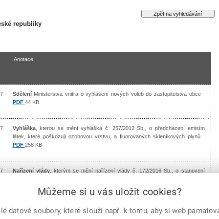
ské republiky
Anotace
7
Sdělení
Ministerstva vnitra o vyhlášení nových voleb do zastupitelstva obce
PDF
44 KB
7
Vyhláška
, kterou se mění vyhláška č. 257/2012 Sb., o předcházení emisím
látek, které poškozují ozonovou vrstvu, a fluorovaných skleníkových plynů
PDF
258 KB
7
Nařízení vlády
, kterým se mění nařízení vlády č. 172/2016 Sb., o stanovení
finančních limitů a částek pro účely zákona o zadávání veřejných zakázek
PDF
48 KB
Můžeme si u vás uložit cookies?
 datové soubory, které slouží např. k tomu, aby si web pamatoval