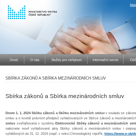
Map
Úvod
O nás
Služby pro veřejnost
Informační servis
Obč
SBÍRKA ZÁKONŮ A SBÍRKA MEZINÁRODNÍCH SMLUV
Sbírka zákonů a Sbírka mezinárodních smluv
Dnem 1. 1. 2024 Sbírku zákonů a Sbírku mezinárodních smluv
v souladu se zákone
smluv a o tvorbě právních předpisů vyhlašovaných ve Sbírce zákonů a mezinárodníc
smluv
zveřejňovaná v systému
Elektronické Sbírky zákonů a mezinárodních sml
naleznete nově vyhlašované akty Sbírky zákonů a mezinárodních smluv i stejno
vyhlášených do 31. 12. 2024 (např. v sekci Chronologický rejstřík,
https://www.e-sbirk