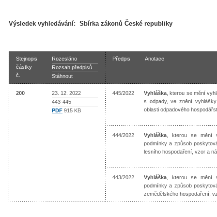
Výsledek vyhledávání:
Sbírka zákonů České republiky
Stejnopis
Rozesláno
Předpis
Anotace
částky
Rozsah předpisů
č.
Stáhnout
200
23. 12. 2022
445/2022
Vyhláška
, kterou se mění vyh
s odpady, ve znění vyhlášky 
443-445
oblasti odpadového hospodářs
PDF
915 KB
444/2022
Vyhláška
, kterou se mění v
podmínky a způsob poskytová
lesního hospodaření, vzor a ná
443/2022
Vyhláška
, kterou se mění v
podmínky a způsob poskytová
zemědělského hospodaření, vzo