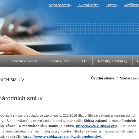
Mapa serveru
Textová verze
English
Rozšířené
Informační servis
Občan a úřad
EU
Nabídky a zakázky
P
Úvodní strana
/
Sbírka záko
NÍCH SMLUV
národních smluv
rodních smluv
v souladu se zákonem č. 222/2016 Sb., o Sbírce zákonů a mezinárodních
h ve Sbírce zákonů a mezinárodních smluv,
nahradila Sbírka zákonů a mezinárodních
írky zákonů a mezinárodních smluv
(e-Sbírka,
https://www.e-sbirka.cz/
). V e-Sbírce
 a mezinárodních smluv i stejnopisy částek Sbírky zákonů a mezinárodních smluv
gický rejstřík,
https://www.e-sbirka.cz/rejstriky/chronologicky
).