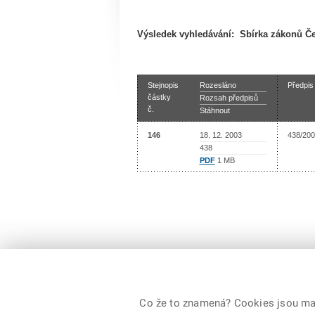
Výsledek vyhledávání:
Sbírka zákonů Če
Stejnopis
Rozesláno
Předpis
částky
Rozsah předpisů
č.
Stáhnout
146
18. 12. 2003
438/200
438
PDF
1 MB
Co že to znamená? Cookies jsou malé