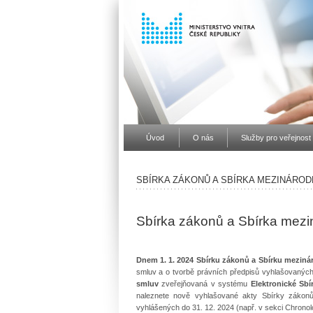
Úvod
O nás
Služby pro veřejnost
SBÍRKA ZÁKONŮ A SBÍRKA MEZINÁROD
Sbírka zákonů a Sbírka mezi
Dnem 1. 1. 2024 Sbírku zákonů a Sbírku meziná
smluv a o tvorbě právních předpisů vyhlašovanýc
smluv
zveřejňovaná v systému
Elektronické Sb
naleznete nově vyhlašované akty Sbírky zákonů
vyhlášených do 31. 12. 2024 (např. v sekci Chronolo