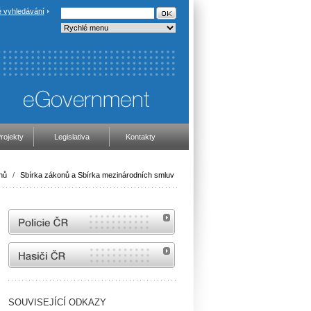
 vyhledávání
rojekty
Legislativa
Kontakty
nů
/
Sbírka zákonů a Sbírka mezinárodních smluv
internetové stránky Policie ČR
internetové stránky Hasiči ČR
SOUVISEJÍCÍ ODKAZY