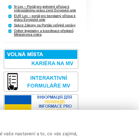
N-Lex – Portál pro jednotný přístup k
vnitrostátnímu právu zemí Evropské unie
EUR-Lex – portál pro bezplatný přístup k
právu Evropské unie
Sekce Zákony na Portálu veřejné správy
Odbor legislativy a koordinace předpisů
Ministerstva vnitra
 vaše nastavení a to, co vás zajímá,