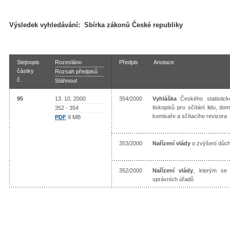
Výsledek vyhledávání:
Sbírka zákonů České republiky
Stejnopis
Rozesláno
Předpis
Anotace
částky
Rozsah předpisů
č.
Stáhnout
95
13. 10. 2000
354/2000
Vyhláška
Českého statistick
tiskopisů pro sčítání lidu, d
352 - 354
komisaře a sčítacího revizora
PDF
9 MB
353/2000
Nařízení vlády
o zvýšení důc
352/2000
Nařízení vlády
, kterým se 
správních úřadů