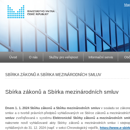
Map
Úvod
O nás
Služby pro veřejnost
Informační servis
Obč
SBÍRKA ZÁKONŮ A SBÍRKA MEZINÁRODNÍCH SMLUV
Sbírka zákonů a Sbírka mezinárodních smluv
Dnem 1. 1. 2024 Sbírku zákonů a Sbírku mezinárodních smluv
v souladu se zákone
smluv a o tvorbě právních předpisů vyhlašovaných ve Sbírce zákonů a mezinárodníc
smluv
zveřejňovaná v systému
Elektronické Sbírky zákonů a mezinárodních sml
naleznete nově vyhlašované akty Sbírky zákonů a mezinárodních smluv i stejno
vyhlášených do 31. 12. 2024 (např. v sekci Chronologický rejstřík,
https://www.e-sbirk