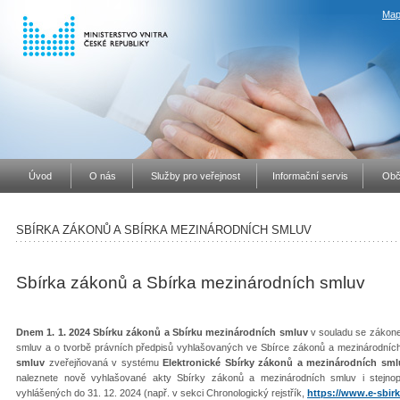
Map
Úvod
O nás
Služby pro veřejnost
Informační servis
Obč
SBÍRKA ZÁKONŮ A SBÍRKA MEZINÁRODNÍCH SMLUV
Sbírka zákonů a Sbírka mezinárodních smluv
Dnem 1. 1. 2024 Sbírku zákonů a Sbírku mezinárodních smluv
v souladu se zákone
smluv a o tvorbě právních předpisů vyhlašovaných ve Sbírce zákonů a mezinárodníc
smluv
zveřejňovaná v systému
Elektronické Sbírky zákonů a mezinárodních sml
naleznete nově vyhlašované akty Sbírky zákonů a mezinárodních smluv i stejno
vyhlášených do 31. 12. 2024 (např. v sekci Chronologický rejstřík,
https://www.e-sbirk