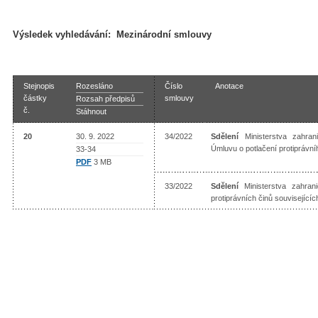
Výsledek vyhledávání:
Mezinárodní smlouvy
Stejnopis
Rozesláno
Číslo
Anotace
částky
smlouvy
Rozsah předpisů
č.
Stáhnout
20
30. 9. 2022
34/2022
Sdělení
Ministerstva zahrani
Úmluvu o potlačení protiprávn
33-34
PDF
3 MB
33/2022
Sdělení
Ministerstva zahran
protiprávních činů související