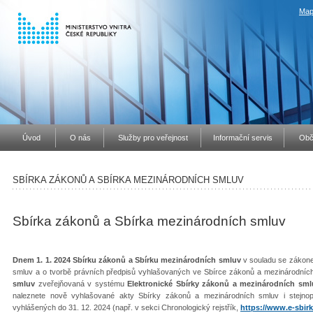
Map
Úvod
O nás
Služby pro veřejnost
Informační servis
Obč
SBÍRKA ZÁKONŮ A SBÍRKA MEZINÁRODNÍCH SMLUV
Sbírka zákonů a Sbírka mezinárodních smluv
Dnem 1. 1. 2024 Sbírku zákonů a Sbírku mezinárodních smluv
v souladu se zákone
smluv a o tvorbě právních předpisů vyhlašovaných ve Sbírce zákonů a mezinárodníc
smluv
zveřejňovaná v systému
Elektronické Sbírky zákonů a mezinárodních sml
naleznete nově vyhlašované akty Sbírky zákonů a mezinárodních smluv i stejno
vyhlášených do 31. 12. 2024 (např. v sekci Chronologický rejstřík,
https://www.e-sbirk