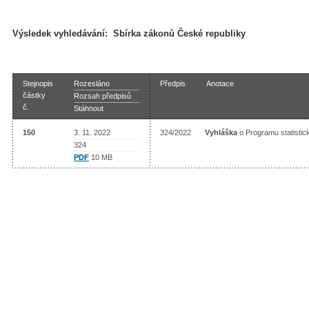
Výsledek vyhledávání:
Sbírka zákonů České republiky
Stejnopis
Rozesláno
Předpis
Anotace
částky
Rozsah předpisů
č.
Stáhnout
150
3. 11. 2022
324/2022
Vyhláška
o Programu statistic
324
PDF
10 MB