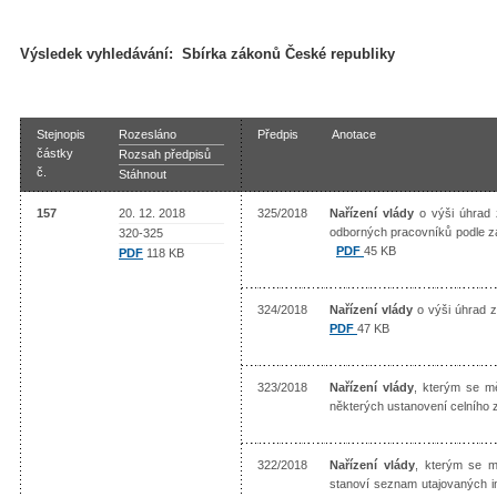
Výsledek vyhledávání:
Sbírka zákonů České republiky
Stejnopis
Rozesláno
Předpis
Anotace
částky
Rozsah předpisů
č.
Stáhnout
157
20. 12. 2018
325/2018
Nařízení vlády
o výši úhrad 
odborných pracovníků podle z
320-325
PDF
45 KB
PDF
118 KB
324/2018
Nařízení vlády
o výši úhrad z
PDF
47 KB
323/2018
Nařízení vlády
, kterým se mě
některých ustanovení celního z
322/2018
Nařízení vlády
, kterým se m
stanoví seznam utajovaných i