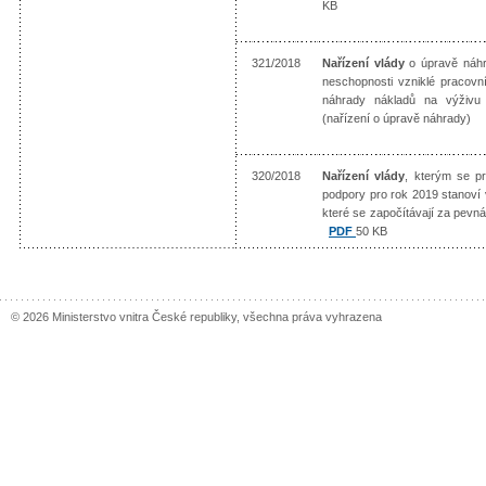
KB
321/2018
Nařízení vlády
o úpravě náhr
neschopnosti vzniklé pracov
náhrady nákladů na výživu 
(nařízení o úpravě náhrady)
320/2018
Nařízení vlády
, kterým se pr
podpory pro rok 2019 stanoví
které se započítávají za pevná
PDF
50 KB
© 2026 Ministerstvo vnitra České republiky, všechna práva vyhrazena