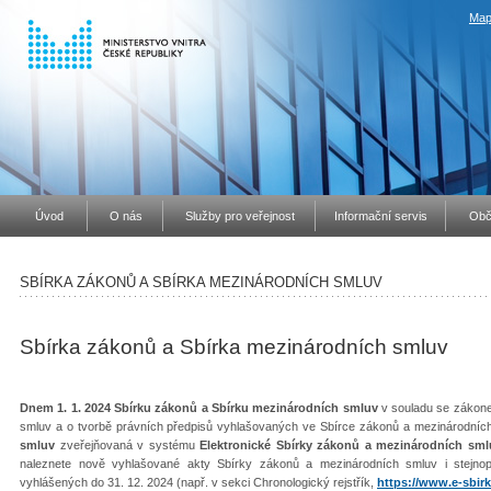
Map
Úvod
O nás
Služby pro veřejnost
Informační servis
Obč
SBÍRKA ZÁKONŮ A SBÍRKA MEZINÁRODNÍCH SMLUV
Sbírka zákonů a Sbírka mezinárodních smluv
Dnem 1. 1. 2024 Sbírku zákonů a Sbírku mezinárodních smluv
v souladu se zákone
smluv a o tvorbě právních předpisů vyhlašovaných ve Sbírce zákonů a mezinárodníc
smluv
zveřejňovaná v systému
Elektronické Sbírky zákonů a mezinárodních sml
naleznete nově vyhlašované akty Sbírky zákonů a mezinárodních smluv i stejno
vyhlášených do 31. 12. 2024 (např. v sekci Chronologický rejstřík,
https://www.e-sbirk