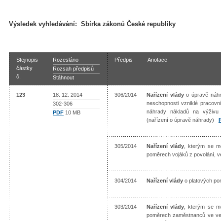
Výsledek vyhledávání:
Sbírka zákonů České republiky
Stejnopis
Rozesláno
Předpis
Anotace
částky
Rozsah předpisů
č.
Stáhnout
123
18. 12. 2014
306/2014
Nařízení vlády
o úpravě náhr
neschopnosti vzniklé pracov
302-306
náhrady nákladů na výživu 
PDF
10 MB
(nařízení o úpravě náhrady)
305/2014
Nařízení vlády
, kterým se mě
poměrech vojáků z povolání, 
304/2014
Nařízení vlády
o platových p
303/2014
Nařízení vlády
, kterým se mě
poměrech zaměstnanců ve veř