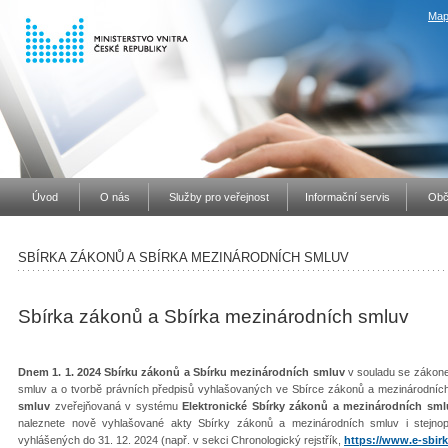
Map
Úvod
O nás
Služby pro veřejnost
Informační servis
Obč
SBÍRKA ZÁKONŮ A SBÍRKA MEZINÁRODNÍCH SMLUV
Sbírka zákonů a Sbírka mezinárodních smluv
Dnem 1. 1. 2024 Sbírku zákonů a Sbírku mezinárodních smluv
v souladu se zákone
smluv a o tvorbě právních předpisů vyhlašovaných ve Sbírce zákonů a mezinárodníc
smluv
zveřejňovaná v systému
Elektronické Sbírky zákonů a mezinárodních sml
naleznete nově vyhlašované akty Sbírky zákonů a mezinárodních smluv i stejno
vyhlášených do 31. 12. 2024 (např. v sekci Chronologický rejstřík,
https://www.e-sbirk