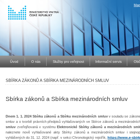
Map
Úvod
O nás
Služby pro veřejnost
Informační servis
Obč
SBÍRKA ZÁKONŮ A SBÍRKA MEZINÁRODNÍCH SMLUV
Sbírka zákonů a Sbírka mezinárodních smluv
Dnem 1. 1. 2024 Sbírku zákonů a Sbírku mezinárodních smluv
v souladu se zákone
smluv a o tvorbě právních předpisů vyhlašovaných ve Sbírce zákonů a mezinárodníc
smluv
zveřejňovaná v systému
Elektronické Sbírky zákonů a mezinárodních sml
naleznete nově vyhlašované akty Sbírky zákonů a mezinárodních smluv i stejno
vyhlášených do 31. 12. 2024 (např. v sekci Chronologický rejstřík,
https://www.e-sbirk