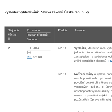
Výsledek vyhledávání:
Sbírka zákonů České republiky
Stejnopis
Rozesláno
Předpis
Anotace
částky
Rozsah předpisů
č.
Stáhnout
2
9. 1. 2014
4/2014
Vyhláška
, kterou se mění vyhl
jednacím řádu státního zastu
3-4
zastupitelství a podrobnoste
PDF
521 KB
znění pozdějších předpisů
P
3/2014
Nařízení vlády
o úpravě náhr
neschopnosti nebo při inval
povolání vojáků při výkonu v
vojenských cvičení, o úpr
neschopnosti výkonu služby ne
nemocí z povolání vojáků z 
pozůstalých (úprava náhrady