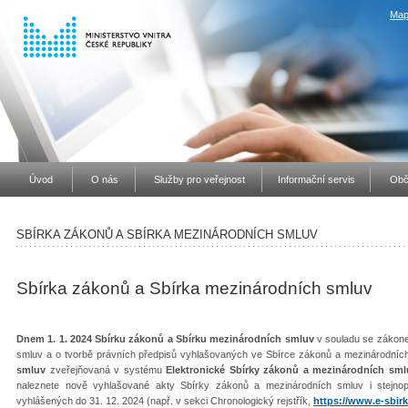
Map
Úvod
O nás
Služby pro veřejnost
Informační servis
Obč
SBÍRKA ZÁKONŮ A SBÍRKA MEZINÁRODNÍCH SMLUV
Sbírka zákonů a Sbírka mezinárodních smluv
Dnem 1. 1. 2024 Sbírku zákonů a Sbírku mezinárodních smluv
v souladu se zákone
smluv a o tvorbě právních předpisů vyhlašovaných ve Sbírce zákonů a mezinárodníc
smluv
zveřejňovaná v systému
Elektronické Sbírky zákonů a mezinárodních sml
naleznete nově vyhlašované akty Sbírky zákonů a mezinárodních smluv i stejno
vyhlášených do 31. 12. 2024 (např. v sekci Chronologický rejstřík,
https://www.e-sbirk