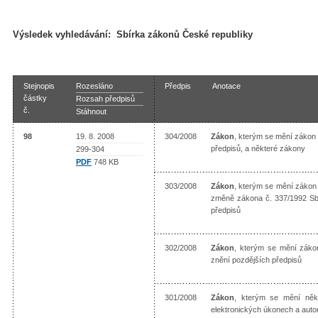
Výsledek vyhledávání:
Sbírka zákonů České republiky
Stejnopis
Rozesláno
Předpis
Anotace
částky
Rozsah předpisů
č.
Stáhnout
98
19. 8. 2008
304/2008
Zákon
, kterým se mění zákon 
předpisů, a některé zákony
299-304
PDF
748 KB
303/2008
Zákon
, kterým se mění zákon 
změně zákona č. 337/1992 Sb.
předpisů
302/2008
Zákon
, kterým se mění zákon
znění pozdějších předpisů
301/2008
Zákon
, kterým se mění někt
elektronických úkonech a aut