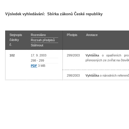
Výsledek vyhledávání:
Sbírka zákonů České republiky
Stejnopis
Rozesláno
Předpis
Anotace
částky
Rozsah předpisů
č.
Stáhnout
102
17. 9. 2003
299/2003
Vyhláška
o opatřeních pro
přenosných ze zvířat na člov
298 - 299
PDF
3 MB
298/2003
Vyhláška
o národních referenč