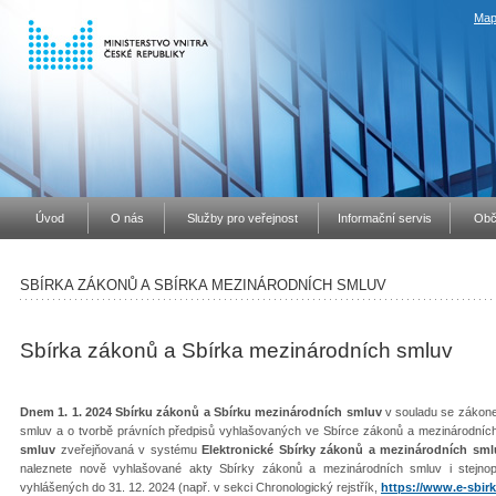
Map
Úvod
O nás
Služby pro veřejnost
Informační servis
Obč
SBÍRKA ZÁKONŮ A SBÍRKA MEZINÁRODNÍCH SMLUV
Sbírka zákonů a Sbírka mezinárodních smluv
Dnem 1. 1. 2024 Sbírku zákonů a Sbírku mezinárodních smluv
v souladu se zákone
smluv a o tvorbě právních předpisů vyhlašovaných ve Sbírce zákonů a mezinárodníc
smluv
zveřejňovaná v systému
Elektronické Sbírky zákonů a mezinárodních sml
naleznete nově vyhlašované akty Sbírky zákonů a mezinárodních smluv i stejno
vyhlášených do 31. 12. 2024 (např. v sekci Chronologický rejstřík,
https://www.e-sbirk