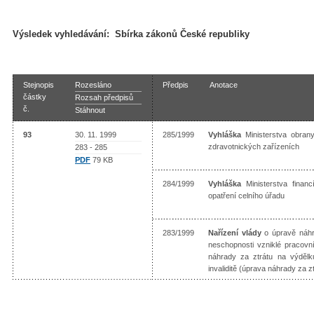
Výsledek vyhledávání:
Sbírka zákonů České republiky
Stejnopis
Rozesláno
Předpis
Anotace
částky
Rozsah předpisů
č.
Stáhnout
93
30. 11. 1999
285/1999
Vyhláška
Ministerstva obran
zdravotnických zařízeních
283 - 285
PDF
79 KB
284/1999
Vyhláška
Ministerstva financ
opatření celního úřadu
283/1999
Nařízení vlády
o úpravě náhr
neschopnosti vzniklé pracov
náhrady za ztrátu na výdělk
invaliditě (úprava náhrady za 