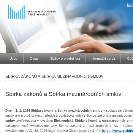
Map
Úvod
O nás
Služby pro veřejnost
Informační servis
Obč
SBÍRKA ZÁKONŮ A SBÍRKA MEZINÁRODNÍCH SMLUV
Sbírka zákonů a Sbírka mezinárodních smluv
Dnem 1. 1. 2024 Sbírku zákonů a Sbírku mezinárodních smluv
v souladu se zákone
smluv a o tvorbě právních předpisů vyhlašovaných ve Sbírce zákonů a mezinárodníc
smluv
zveřejňovaná v systému
Elektronické Sbírky zákonů a mezinárodních sml
naleznete nově vyhlašované akty Sbírky zákonů a mezinárodních smluv i stejno
vyhlášených do 31. 12. 2024 (např. v sekci Chronologický rejstřík,
https://www.e-sbirk