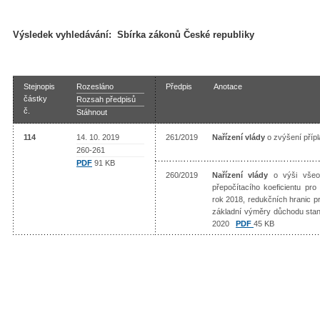
Výsledek vyhledávání:
Sbírka zákonů České republiky
Stejnopis
Rozesláno
Předpis
Anotace
částky
Rozsah předpisů
č.
Stáhnout
114
14. 10. 2019
261/2019
Nařízení vlády
o zvýšení příp
260-261
PDF
91 KB
260/2019
Nařízení vlády
o výši všeo
přepočítacího koeficientu p
rok 2018, redukčních hranic p
základní výměry důchodu stan
2020
PDF
45 KB