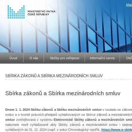
Map
Úvod
O nás
Služby pro veřejnost
Informační servis
Obč
SBÍRKA ZÁKONŮ A SBÍRKA MEZINÁRODNÍCH SMLUV
Sbírka zákonů a Sbírka mezinárodních smluv
Dnem 1. 1. 2024 Sbírku zákonů a Sbírku mezinárodních smluv
v souladu se zákone
smluv a o tvorbě právních předpisů vyhlašovaných ve Sbírce zákonů a mezinárodníc
smluv
zveřejňovaná v systému
Elektronické Sbírky zákonů a mezinárodních sml
naleznete nově vyhlašované akty Sbírky zákonů a mezinárodních smluv i stejno
vyhlášených do 31. 12. 2024 (např. v sekci Chronologický rejstřík,
https://www.e-sbirk