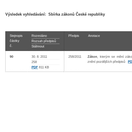
Výsledek vyhledávání:
Sbírka zákonů České republiky
Stejnopis
Rozesláno
Předpis
Anotace
částky
Rozsah předpisů
č.
Stáhnout
90
30. 8. 2011
258/2011
Zákon
, kterým se mění záko
znění pozdějších předpisů
P
258
PDF
811 KB