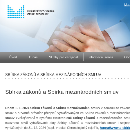
Map
Úvod
O nás
Služby pro veřejnost
Informační servis
Obč
SBÍRKA ZÁKONŮ A SBÍRKA MEZINÁRODNÍCH SMLUV
Sbírka zákonů a Sbírka mezinárodních smluv
Dnem 1. 1. 2024 Sbírku zákonů a Sbírku mezinárodních smluv
v souladu se zákone
smluv a o tvorbě právních předpisů vyhlašovaných ve Sbírce zákonů a mezinárodníc
smluv
zveřejňovaná v systému
Elektronické Sbírky zákonů a mezinárodních sml
naleznete nově vyhlašované akty Sbírky zákonů a mezinárodních smluv i stejno
vyhlášených do 31. 12. 2024 (např. v sekci Chronologický rejstřík,
https://www.e-sbirk