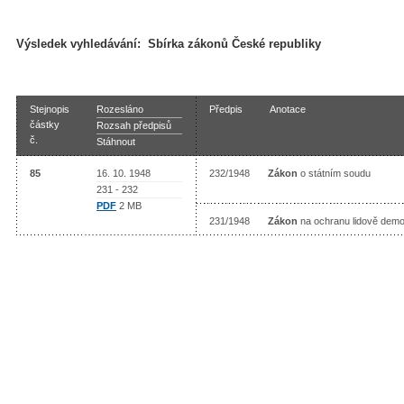
Výsledek vyhledávání:
Sbírka zákonů České republiky
Stejnopis
Rozesláno
Předpis
Anotace
částky
Rozsah předpisů
č.
Stáhnout
85
16. 10. 1948
232/1948
Zákon
o státním soudu
231 - 232
PDF
2 MB
231/1948
Zákon
na ochranu lidově demo