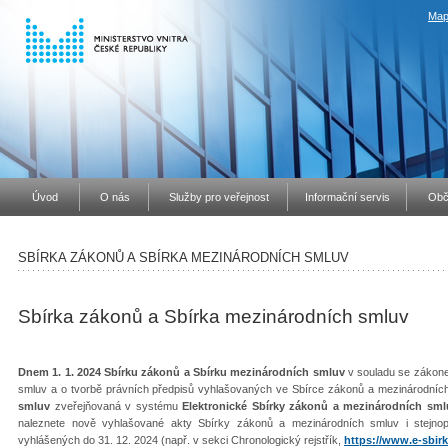
Map
Úvod
O nás
Služby pro veřejnost
Informační servis
Obč
SBÍRKA ZÁKONŮ A SBÍRKA MEZINÁRODNÍCH SMLUV
Sbírka zákonů a Sbírka mezinárodních smluv
Dnem 1. 1. 2024 Sbírku zákonů a Sbírku mezinárodních smluv
v souladu se zákone
smluv a o tvorbě právních předpisů vyhlašovaných ve Sbírce zákonů a mezinárodníc
smluv
zveřejňovaná v systému
Elektronické Sbírky zákonů a mezinárodních sml
naleznete nově vyhlašované akty Sbírky zákonů a mezinárodních smluv i stejno
vyhlášených do 31. 12. 2024 (např. v sekci Chronologický rejstřík,
https://www.e-sbirk