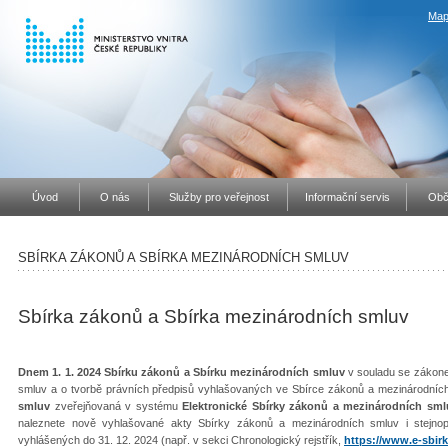
Map
Úvod
O nás
Služby pro veřejnost
Informační servis
Obč
SBÍRKA ZÁKONŮ A SBÍRKA MEZINÁRODNÍCH SMLUV
Sbírka zákonů a Sbírka mezinárodních smluv
Dnem 1. 1. 2024 Sbírku zákonů a Sbírku mezinárodních smluv
v souladu se zákone
smluv a o tvorbě právních předpisů vyhlašovaných ve Sbírce zákonů a mezinárodníc
smluv
zveřejňovaná v systému
Elektronické Sbírky zákonů a mezinárodních sml
naleznete nově vyhlašované akty Sbírky zákonů a mezinárodních smluv i stejno
vyhlášených do 31. 12. 2024 (např. v sekci Chronologický rejstřík,
https://www.e-sbirk