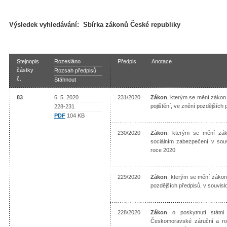
Výsledek vyhledávání:
Sbírka zákonů České republiky
Stejnopis
Rozesláno
Předpis
Anotace
částky
Rozsah předpisů
č.
Stáhnout
83
6. 5. 2020
231/2020
Zákon
, kterým se mění zákon 
pojištění, ve znění pozdějších
228-231
PDF
104 KB
230/2020
Zákon
, kterým se mění zák
sociálním zabezpečení v souv
roce 2020
229/2020
Zákon
, kterým se mění zákon
pozdějších předpisů, v souvi
228/2020
Zákon
o poskytnutí státní
Českomoravské záruční a rozv