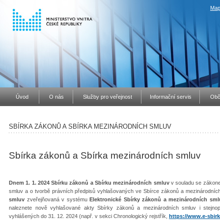
Map
Úvod
O nás
Služby pro veřejnost
Informační servis
Obč
SBÍRKA ZÁKONŮ A SBÍRKA MEZINÁRODNÍCH SMLUV
Sbírka zákonů a Sbírka mezinárodních smluv
Dnem 1. 1. 2024 Sbírku zákonů a Sbírku mezinárodních smluv
v souladu se zákone
smluv a o tvorbě právních předpisů vyhlašovaných ve Sbírce zákonů a mezinárodníc
smluv
zveřejňovaná v systému
Elektronické Sbírky zákonů a mezinárodních sml
naleznete nově vyhlašované akty Sbírky zákonů a mezinárodních smluv i stejno
vyhlášených do 31. 12. 2024 (např. v sekci Chronologický rejstřík,
https://www.e-sbirk