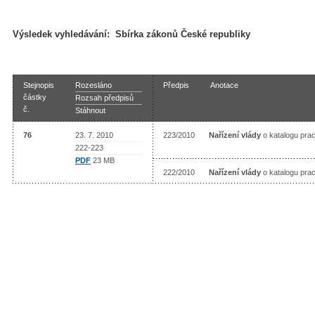
Výsledek vyhledávání:
Sbírka zákonů České republiky
Stejnopis
Rozesláno
Předpis
Anotace
částky
Rozsah předpisů
č.
Stáhnout
76
23. 7. 2010
223/2010
Nařízení vlády
o katalogu pra
222-223
PDF
23 MB
222/2010
Nařízení vlády
o katalogu pra