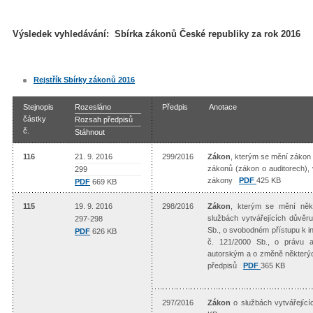
Výsledek vyhledávání:
Sbírka zákonů České republiky
za rok 2016
Rejstřík Sbírky zákonů 2016
Stejnopis
Rozesláno
Předpis
Anotace
částky
Rozsah předpisů
č.
Stáhnout
116
21. 9. 2016
299/2016
Zákon
, kterým se mění zákon 
zákonů (zákon o auditorech), 
299
zákony
PDF
425 KB
PDF
669 KB
115
19. 9. 2016
298/2016
Zákon
, kterým se mění někt
službách vytvářejících důvěr
297-298
Sb., o svobodném přístupu k i
PDF
626 KB
č. 121/2000 Sb., o právu a
autorským a o změně některýc
předpisů
PDF
365 KB
297/2016
Zákon
o službách vytvářejíc