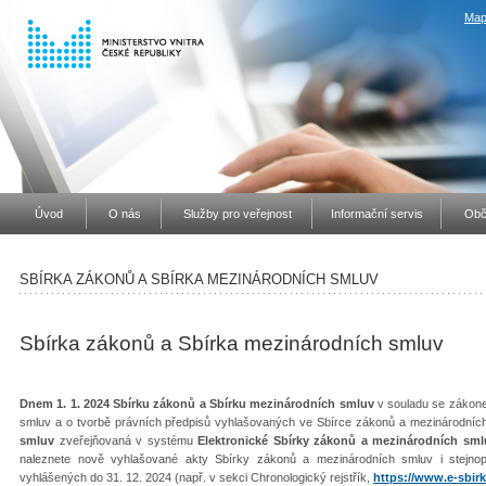
Map
Úvod
O nás
Služby pro veřejnost
Informační servis
Obč
SBÍRKA ZÁKONŮ A SBÍRKA MEZINÁRODNÍCH SMLUV
Sbírka zákonů a Sbírka mezinárodních smluv
Dnem 1. 1. 2024 Sbírku zákonů a Sbírku mezinárodních smluv
v souladu se zákone
smluv a o tvorbě právních předpisů vyhlašovaných ve Sbírce zákonů a mezinárodníc
smluv
zveřejňovaná v systému
Elektronické Sbírky zákonů a mezinárodních sml
naleznete nově vyhlašované akty Sbírky zákonů a mezinárodních smluv i stejno
vyhlášených do 31. 12. 2024 (např. v sekci Chronologický rejstřík,
https://www.e-sbirk