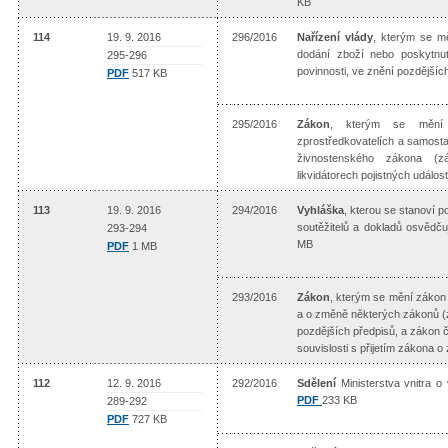
KB
114
19. 9. 2016
296/2016
Nařízení vlády
, kterým se mě
dodání zboží nebo poskytnut
295-296
povinnosti, ve znění pozdější
PDF
517 KB
295/2016
Zákon
, kterým se mění 
zprostředkovatelích a samosta
živnostenského zákona (zá
likvidátorech pojistných událo
113
19. 9. 2016
294/2016
Vyhláška
, kterou se stanoví 
soutěžitelů a dokladů osvědč
293-294
MB
PDF
1 MB
293/2016
Zákon
, kterým se mění zákon
a o změně některých zákonů (
pozdějších předpisů, a zákon 
souvislosti s přijetím zákona
112
12. 9. 2016
292/2016
Sdělení
Ministerstva vnitra o
PDF
233 KB
289-292
PDF
727 KB