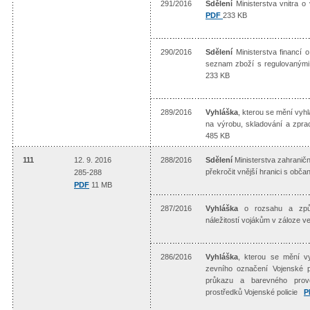
291/2016
Sdělení
Ministerstva vnitra o
PDF
233 KB
290/2016
Sdělení
Ministerstva financí
seznam zboží s regulovaný
233 KB
289/2016
Vyhláška
, kterou se mění vyh
na výrobu, skladování a zpra
485 KB
111
12. 9. 2016
288/2016
Sdělení
Ministerstva zahraničn
překročit vnější hranici s o
285-288
PDF
11 MB
287/2016
Vyhláška
o rozsahu a způso
náležitostí vojákům v záloze 
286/2016
Vyhláška
, kterou se mění v
zevního označení Vojenské po
průkazu a barevného prov
prostředků Vojenské policie
P