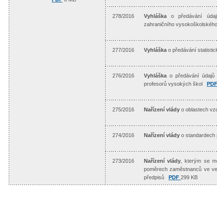
278/2016
Vyhláška
o předávání údajů
zahraničního vysokoškolského
277/2016
Vyhláška
o předávání statist
276/2016
Vyhláška
o předávání údajů 
profesorů vysokých škol
PD
275/2016
Nařízení vlády
o oblastech vz
274/2016
Nařízení vlády
o standardech 
273/2016
Nařízení vlády
, kterým se mě
poměrech zaměstnanců ve veř
předpisů
PDF
299 KB