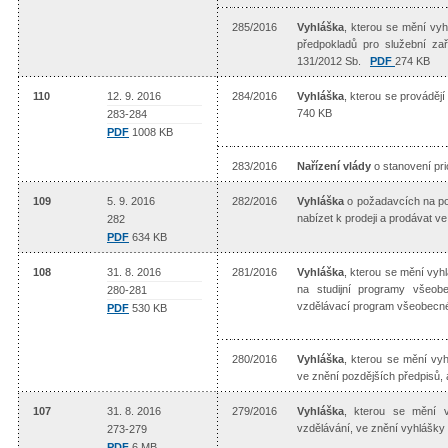
285/2016
Vyhláška
, kterou se mění vyh
předpokladů pro služební zař
131/2012 Sb.
PDF
274 KB
110
12. 9. 2016
284/2016
Vyhláška
, kterou se provádě
740 KB
283-284
PDF
1008 KB
283/2016
Nařízení vlády
o stanovení pr
109
5. 9. 2016
282/2016
Vyhláška
o požadavcích na potr
nabízet k prodeji a prodávat 
282
PDF
634 KB
108
31. 8. 2016
281/2016
Vyhláška
, kterou se mění vyh
na studijní programy všeobe
280-281
vzdělávací program všeobecné
PDF
530 KB
280/2016
Vyhláška
, kterou se mění vyh
ve znění pozdějších předpisů,
107
31. 8. 2016
279/2016
Vyhláška
, kterou se mění 
vzdělávání, ve znění vyhlášk
273-279
PDF
6 MB