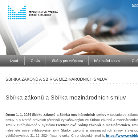
Map
Úvod
O nás
Služby pro veřejnost
Informační servis
Obč
SBÍRKA ZÁKONŮ A SBÍRKA MEZINÁRODNÍCH SMLUV
Sbírka zákonů a Sbírka mezinárodních smluv
Dnem 1. 1. 2024 Sbírku zákonů a Sbírku mezinárodních smluv
v souladu se zákone
smluv a o tvorbě právních předpisů vyhlašovaných ve Sbírce zákonů a mezinárodníc
smluv
zveřejňovaná v systému
Elektronické Sbírky zákonů a mezinárodních sml
naleznete nově vyhlašované akty Sbírky zákonů a mezinárodních smluv i stejno
vyhlášených do 31. 12. 2024 (např. v sekci Chronologický rejstřík,
https://www.e-sbirk