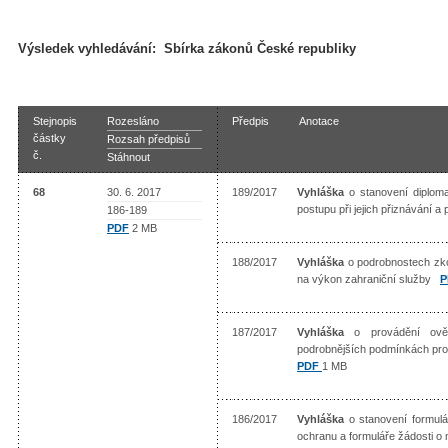
Výsledek vyhledávání:
Sbírka zákonů České republiky
Stejnopis
Rozesláno
Předpis
Anotace
částky
Rozsah předpisů
č.
Stáhnout
68
30. 6. 2017
189/2017
Vyhláška
o stanovení diploma
postupu při jejich přiznávání 
186-189
PDF
2 MB
188/2017
Vyhláška
o podrobnostech zk
na výkon zahraniční služby
187/2017
Vyhláška
o provádění ověř
podrobnějších podmínkách pro
PDF
1 MB
186/2017
Vyhláška
o stanovení formulá
ochranu a formuláře žádosti 