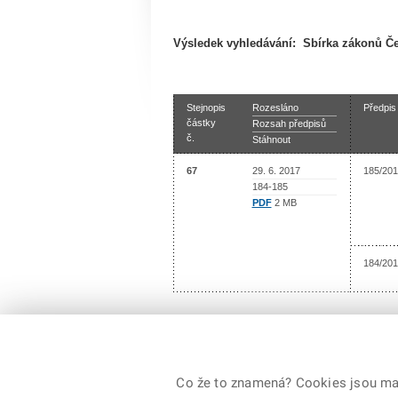
Výsledek vyhledávání:
Sbírka zákonů Če
Stejnopis
Rozesláno
Předpis
částky
Rozsah předpisů
č.
Stáhnout
67
29. 6. 2017
185/201
184-185
PDF
2 MB
184/201
Co že to znamená? Cookies jsou malé