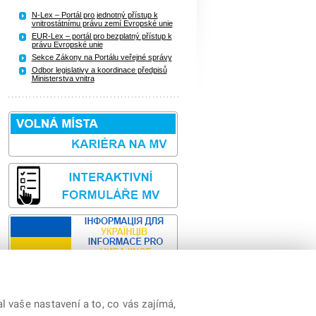
N-Lex – Portál pro jednotný přístup k
vnitrostátnímu právu zemí Evropské unie
EUR-Lex – portál pro bezplatný přístup k
právu Evropské unie
Sekce Zákony na Portálu veřejné správy
Odbor legislativy a koordinace předpisů
Ministerstva vnitra
 vaše nastavení a to, co vás zajímá,