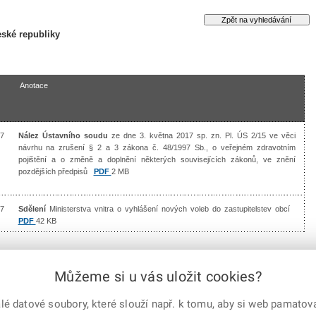
ské republiky
Anotace
7
Nález Ústavního soudu
ze dne 3. května 2017 sp. zn. Pl. ÚS 2/15 ve věci
návrhu na zrušení § 2 a 3 zákona č. 48/1997 Sb., o veřejném zdravotním
pojištění a o změně a doplnění některých souvisejících zákonů, ve znění
pozdějších předpisů
PDF
2 MB
7
Sdělení
Ministerstva vnitra o vyhlášení nových voleb do zastupitelstev obcí
PDF
42 KB
Můžeme si u vás uložit cookies?
 datové soubory, které slouží např. k tomu, aby si web pamatoval