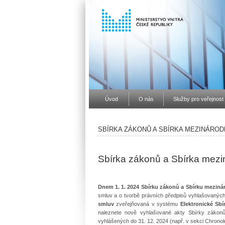
Úvod
O nás
Služby pro veřejnost
SBÍRKA ZÁKONŮ A SBÍRKA MEZINÁROD
Sbírka zákonů a Sbírka mezi
Dnem 1. 1. 2024 Sbírku zákonů a Sbírku meziná
smluv a o tvorbě právních předpisů vyhlašovanýc
smluv
zveřejňovaná v systému
Elektronické Sb
naleznete nově vyhlašované akty Sbírky zákonů
vyhlášených do 31. 12. 2024 (např. v sekci Chronolo