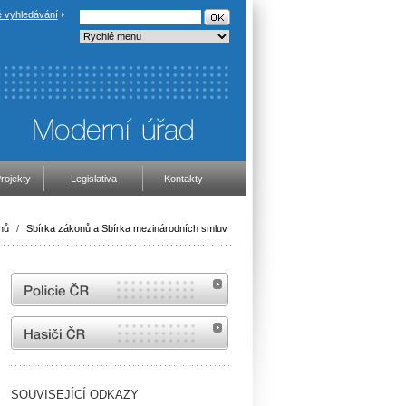
 vyhledávání
rojekty
Legislativa
Kontakty
nů
/
Sbírka zákonů a Sbírka mezinárodních smluv
internetové stránky Policie ČR
internetové stránky Hasiči ČR
SOUVISEJÍCÍ ODKAZY