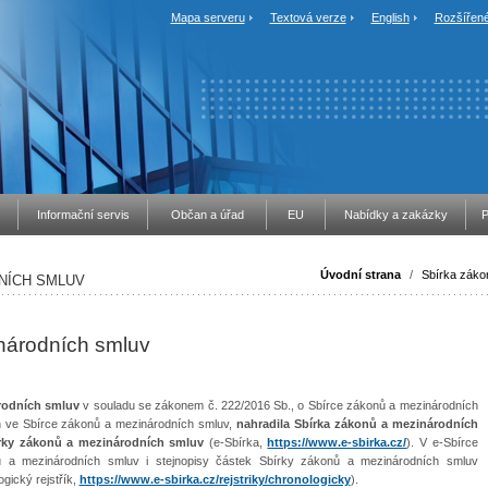
Mapa serveru
Textová verze
English
Rozšířené
Informační servis
Občan a úřad
EU
Nabídky a zakázky
P
Úvodní strana
/
Sbírka záko
NÍCH SMLUV
národních smluv
rodních smluv
v souladu se zákonem č. 222/2016 Sb., o Sbírce zákonů a mezinárodních
h ve Sbírce zákonů a mezinárodních smluv,
nahradila Sbírka zákonů a mezinárodních
írky zákonů a mezinárodních smluv
(e-Sbírka,
https://www.e-sbirka.cz/
). V e-Sbírce
 a mezinárodních smluv i stejnopisy částek Sbírky zákonů a mezinárodních smluv
gický rejstřík,
https://www.e-sbirka.cz/rejstriky/chronologicky
).