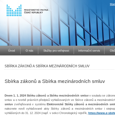
Map
Úvod
O nás
Služby pro veřejnost
Informační servis
Obč
SBÍRKA ZÁKONŮ A SBÍRKA MEZINÁRODNÍCH SMLUV
Sbírka zákonů a Sbírka mezinárodních smluv
Dnem 1. 1. 2024 Sbírku zákonů a Sbírku mezinárodních smluv
v souladu se zákone
smluv a o tvorbě právních předpisů vyhlašovaných ve Sbírce zákonů a mezinárodníc
smluv
zveřejňovaná v systému
Elektronické Sbírky zákonů a mezinárodních sml
naleznete nově vyhlašované akty Sbírky zákonů a mezinárodních smluv i stejno
vyhlášených do 31. 12. 2024 (např. v sekci Chronologický rejstřík,
https://www.e-sbirk