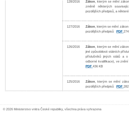
128/2016
Zákon
, kterým se mění zákon
změně některých souvisejíc
pozdějších předpisů, a někte
127/2016
Zákon
, kterým se mění zákon 
pozdějších předpisů
PDF
274
126/2016
Zákon
, kterým se mění zákon 
jiné způsobilosti státních pří
příslušníků jiných států a
odborné kvalifikace), ve zněn
PDF
436 KB
125/2016
Zákon
, kterým se mění záko
pozdějších předpisů
PDF
282
© 2026 Ministerstvo vnitra České republiky, všechna práva vyhrazena