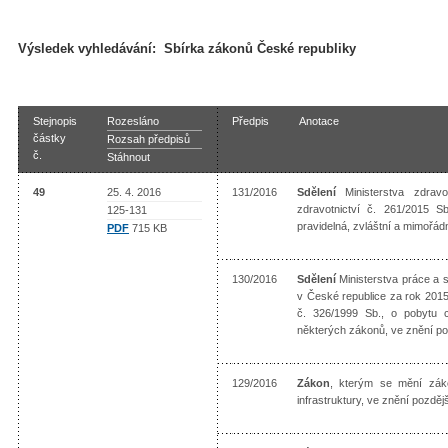
Výsledek vyhledávání:
Sbírka zákonů České republiky
Stejnopis
Rozesláno
Předpis
Anotace
částky
Rozsah předpisů
č.
Stáhnout
49
25. 4. 2016
131/2016
Sdělení
Ministerstva zdravo
zdravotnictví č. 261/2015 S
125-131
pravidelná, zvláštní a mimoř
PDF
715 KB
130/2016
Sdělení
Ministerstva práce a 
v České republice za rok 201
č. 326/1999 Sb., o pobytu 
některých zákonů, ve znění p
129/2016
Zákon
, kterým se mění zák
infrastruktury, ve znění pozd