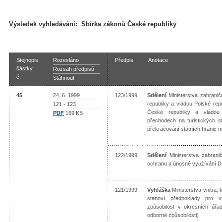
Výsledek vyhledávání:
Sbírka zákonů České republiky
Stejnopis
Rozesláno
Předpis
Anotace
částky
Rozsah předpisů
č.
Stáhnout
45
24. 6. 1999
123/1999
Sdělení
Ministerstva zahrani
republiky a vládou Polské re
121 - 123
České republiky a vládou 
PDF
169 KB
přechodech na turistických s
překračování státních hranic 
122/1999
Sdělení
Ministerstva zahrani
ochranu a únosné využívání 
121/1999
Vyhláška
Ministerstva vnitra, 
stanoví předpoklady pro v
způsobilost v okresních úřa
odborné způsobilosti)