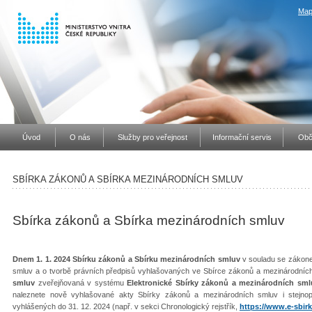
Map
Úvod
O nás
Služby pro veřejnost
Informační servis
Obč
SBÍRKA ZÁKONŮ A SBÍRKA MEZINÁRODNÍCH SMLUV
Sbírka zákonů a Sbírka mezinárodních smluv
Dnem 1. 1. 2024 Sbírku zákonů a Sbírku mezinárodních smluv
v souladu se zákone
smluv a o tvorbě právních předpisů vyhlašovaných ve Sbírce zákonů a mezinárodníc
smluv
zveřejňovaná v systému
Elektronické Sbírky zákonů a mezinárodních sml
naleznete nově vyhlašované akty Sbírky zákonů a mezinárodních smluv i stejno
vyhlášených do 31. 12. 2024 (např. v sekci Chronologický rejstřík,
https://www.e-sbirk