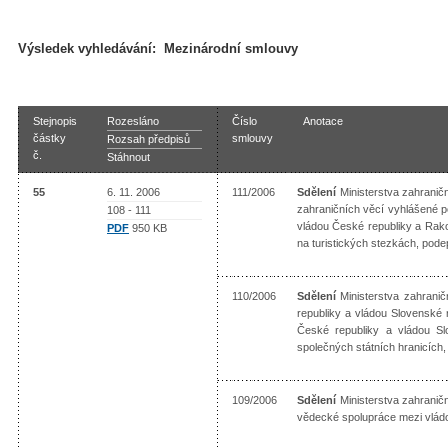
Výsledek vyhledávání:
Mezinárodní smlouvy
Stejnopis
Rozesláno
Číslo
Anotace
částky
smlouvy
Rozsah předpisů
č.
Stáhnout
55
6. 11. 2006
111/2006
Sdělení
Ministerstva zahraničn
zahraničních věcí vyhlášené p
108 - 111
vládou České republiky a Rak
PDF
950 KB
na turistických stezkách, pod
110/2006
Sdělení
Ministerstva zahrani
republiky a vládou Slovenské
České republiky a vládou Sl
společných státních hranicíc
109/2006
Sdělení
Ministerstva zahraničn
vědecké spolupráce mezi vlád