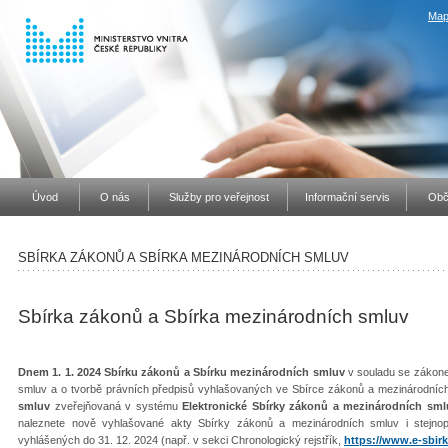
Map
Úvod
O nás
Služby pro veřejnost
Informační servis
Obč
SBÍRKA ZÁKONŮ A SBÍRKA MEZINÁRODNÍCH SMLUV
Sbírka zákonů a Sbírka mezinárodních smluv
Dnem 1. 1. 2024 Sbírku zákonů a Sbírku mezinárodních smluv
v souladu se zákone
smluv a o tvorbě právních předpisů vyhlašovaných ve Sbírce zákonů a mezinárodníc
smluv
zveřejňovaná v systému
Elektronické Sbírky zákonů a mezinárodních sml
naleznete nově vyhlašované akty Sbírky zákonů a mezinárodních smluv i stejno
vyhlášených do 31. 12. 2024 (např. v sekci Chronologický rejstřík,
https://www.e-sbirk