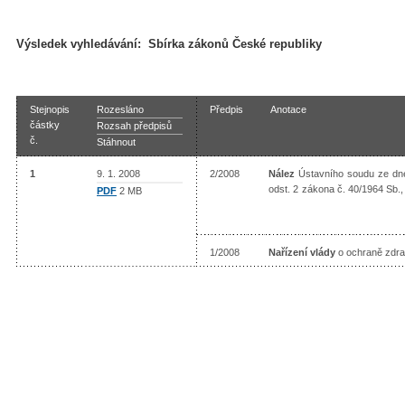
Výsledek vyhledávání:
Sbírka zákonů České republiky
Stejnopis
Rozesláno
Předpis
Anotace
částky
Rozsah předpisů
č.
Stáhnout
1
9. 1. 2008
2/2008
Nález
Ústavního soudu ze dne 
odst. 2 zákona č. 40/1964 Sb.
PDF
2 MB
1/2008
Nařízení vlády
o ochraně zdra