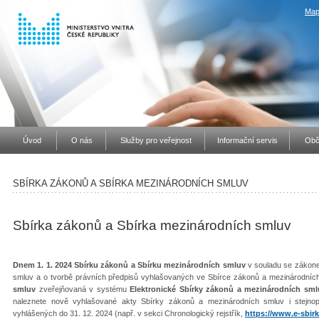
Map
Úvod
O nás
Služby pro veřejnost
Informační servis
Obč
SBÍRKA ZÁKONŮ A SBÍRKA MEZINÁRODNÍCH SMLUV
Sbírka zákonů a Sbírka mezinárodních smluv
Dnem 1. 1. 2024 Sbírku zákonů a Sbírku mezinárodních smluv
v souladu se zákone
smluv a o tvorbě právních předpisů vyhlašovaných ve Sbírce zákonů a mezinárodníc
smluv
zveřejňovaná v systému
Elektronické Sbírky zákonů a mezinárodních sml
naleznete nově vyhlašované akty Sbírky zákonů a mezinárodních smluv i stejno
vyhlášených do 31. 12. 2024 (např. v sekci Chronologický rejstřík,
https://www.e-sbirk